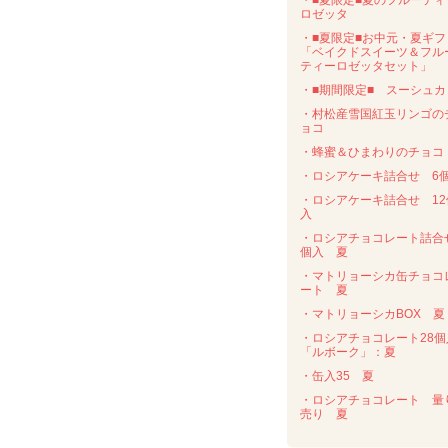
・■夏限定■夏のフルーティ
ロゼッタ
・■夏限定■お中元・夏ギフ
「ベイクドスイーツ＆フル
ティーロゼッタセット」
・■期間限定■ スーシュカ
・村松産雪国紅玉リンゴの
ョコ
・蜂蜜＆ひまわりのチョコ
・ロシアケーキ詰合せ 6
・ロシアケーキ詰合せ 12
入
・ロシアチョコレート詰合
個入 夏
・マトリョーシカ缶チョコ
ート 夏
・マトリョーシカBOX 夏
・ロシアチョコレート28個
「ルボーク」：夏
・缶入35 夏
・ロシアチョコレート 量
売り 夏