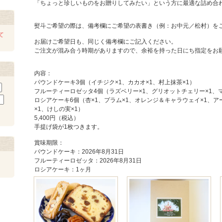
「ちょっと珍しいものをお贈りしてみたい」という方に最適な詰め合
熨斗ご希望の際は、備考欄にご希望の表書き（例：お中元／松村）を
て
お届けご希望日も、同じく備考欄にご記入ください。
ご注文が混み合う時期がありますので、余裕を持った日にち指定をお
内容：
パウンドケーキ3個（イチジク×1、カカオ×1、村上抹茶×1）
フルーティーロゼッタ4個（ラズベリー×1、グリオットチェリー×1、マ
ロシアケーキ6個（杏×1、プラム×1、オレンジ＆キャラウェイ×1、ア
×1、けしの実×1）
5,400円（税込）
手提げ袋が1枚つきます。
賞味期限：
パウンドケーキ：2026年8月31日
フルーティーロゼッタ：2026年8月31日
ロシアケーキ：1ヶ月