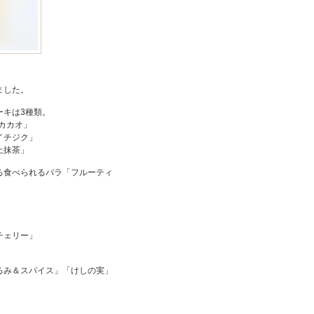
ました。
ーキは3種類。
「カカオ」
イチジク」
上抹茶」
る食べられるバラ「フルーティ
チェリー」
るみ＆スパイス」「けしの実」