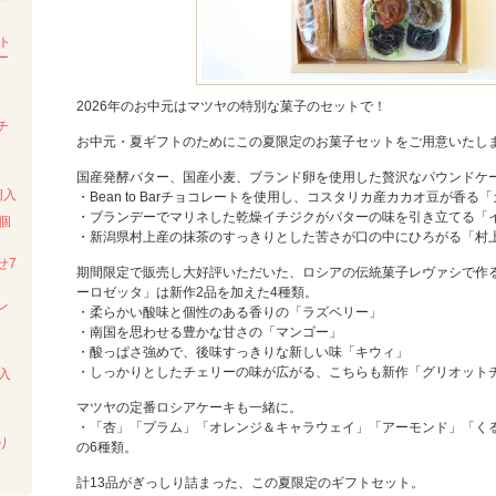
ー
ト
ー
2026年のお中元はマツヤの特別な菓子のセットで！
チ
お中元・夏ギフトのためにこの夏限定のお菓子セットをご用意いたし
国産発酵バター、国産小麦、ブランド卵を使用した贅沢なパウンドケ
個入
・Bean to Barチョコレートを使用し、コスタリカ産カカオ豆が香る
・ブランデーでマリネした乾燥イチジクがバターの味を引き立てる「
個
・新潟県村上産の抹茶のすっきりとした苦さが口の中にひろがる「村
せ7
期間限定で販売し大好評いただいた、ロシアの伝統菓子レヴァシで作
ーロゼッタ」は新作2品を加えた4種類。
レ
・柔らかい酸味と個性のある香りの「ラズベリー」
・南国を思わせる豊かな甘さの「マンゴー」
・酸っぱさ強めで、後味すっきりな新しい味「キウィ」
・しっかりとしたチェリーの味が広がる、こちらも新作「グリオット
入
マツヤの定番ロシアケーキも一緒に。
・「杏」「プラム」「オレンジ＆キャラウェイ」「アーモンド」「く
り
の6種類。
計13品がぎっしり詰まった、この夏限定のギフトセット。